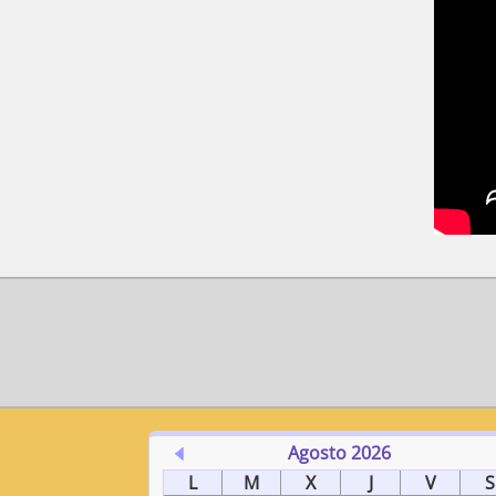
Agosto 2026
L
M
X
J
V
S