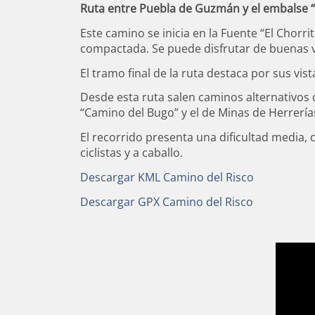
Santa Bárbara
C. D. Her
Juan 
Ruta entre Puebla de Guzmán y el embalse “E
Piscina M
Centro Joven
Camino del Risco
LA CA
Este camino se inicia en la Fuente “El Chorr
Pista Hípica
Carné Joven
Camino a la Peña
compactada. Se puede disfrutar de buenas vi
Andecab
Aula de 
Campos de Trabajo
Ruta Los Arroíllos
El tramo final de la ruta destaca por sus vis
Taller de
Programa Ciudades
Puebla-Las Herrería
Desde esta ruta salen caminos alternativos 
Taller de
Corresponsales Juveniles
Del Molino a la Fuen
Bajada de la Virgen
“Camino del Bugo” y el de Minas de Herrería
Taller de
Asociación Juvenil
Camino de la Pared
Danza de las Espadas
El recorrido presenta una dificultad media,
Gastronomía
Área de 
ciclistas y a caballo.
Bordados
Web Formativas
Salón de 
Descargar KML Camino del Risco
Matanza
Becas
Descargar GPX Camino del Risco