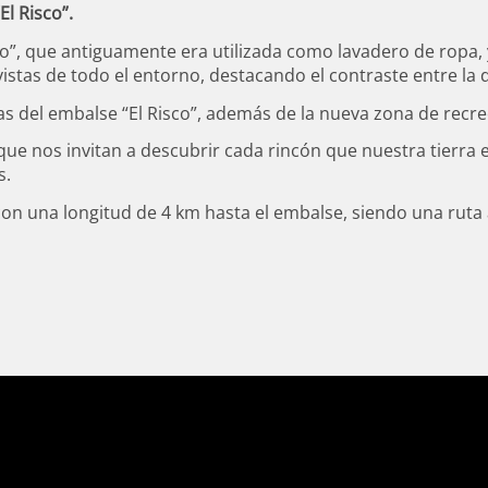
rerías
el Armero
Las Iglesias
l Risco”.
unicipal
La Peña
ZA
ito”, que antiguamente era utilizada como lavadero de ropa, y
El Castillo
stas de todo el entorno, destacando el contraste entre la 
Campo Baldío
Música
tas del embalse “El Risco”, además de la nueva zona de recre
La Presa
 Malla
s
que nos invitan a descubrir cada rincón que nuestra tierra
Las Herrerías
 Encaje de Bolillos
te
s.
Las Cortas
 Dibujo
 con una longitud de 4 km hasta el embalse, siendo una ruta
El Ferrocarril del Guadiana
Autocaravanas
Celebraciones