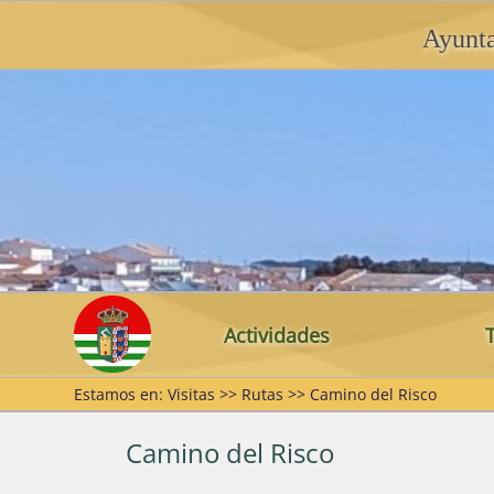
Ayunt
Actividades
Estamos en: Visitas >> Rutas >> Camino del Risco
Inicio
Dónde estamos
Romería
Pabellón
Sebas
Actualidad
Puebla de Guzmán en 
Camino del Risco
Feria
Club Dep
José 
Videos
Las Herrerías