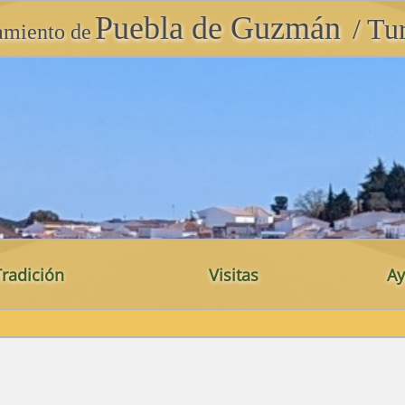
Puebla de Guzmán
/ Tu
amiento de
Tradición
Visitas
Ay
 Municipal
tián García Vázquez
Las Casas
la Historia
ortivo La Puebla
Guevara Sández
Los Molinos