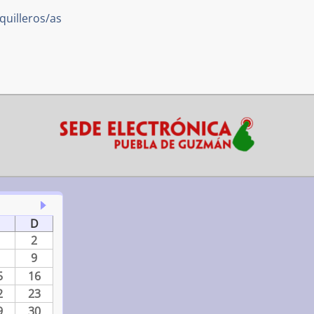
quilleros/as
D
2
9
5
16
2
23
9
30