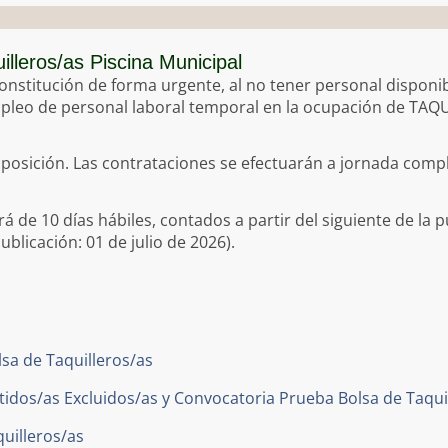
Padrón
e Domicilio
ebla de Guzmán
lleros/as Piscina Municipal
amiento/ Convivencia
vo
onstitución de forma urgente, al no tener personal disponibl
Impuestos
iudadanía
mpleo de personal laboral temporal en la ocupación de TAQ
rés
ubsidiarias
oposición. Las contrataciones se efectuarán a jornada compl
cipal de Vivienda y Suelo
 de Obras
rá de 10 días hábiles, contados a partir del siguiente de la 
ecial Cabeza Enjambraderos
blicación: 01 de julio de 2026).
sa de Taquilleros/as
tidos/as Excluidos/as y Convocatoria Prueba Bolsa de Taqui
uilleros/as