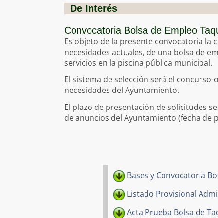
Alta en 
Bienvenida
Plano Urbano
De Interés
Cambio d
Información general
Dónde está Pu
Convocatoria Bolsa de Empleo Taqui
Empadron
Pleno
Tejido Asociati
Es objeto de la presente convocatoria la c
Tasas e 
Junta de Gobierno
Servicios a la C
necesidades actuales, de una bolsa de e
Servicios Municipales
Enlaces de Inte
servicios en la piscina pública municipal.
Expedientes en Exposición Pública
Normas S
El sistema de selección será el concurso-
Plan Muni
necesidades del Ayuntamiento.
Licencia
Anuncios
El plazo de presentación de solicitudes se
Plan Esp
Adjudicaciones
de anuncios del Ayuntamiento (fecha de pu
Bases y Convocatoria Bol
Listado Provisional Admi
Acta Prueba Bolsa de Taq