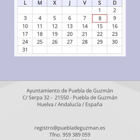
L
M
X
J
V
S
D
1
2
3
4
5
6
7
9
8
10
11
12
13
14
15
16
17
18
19
20
21
22
23
24
25
26
27
28
29
30
31
Ayuntamiento de Puebla de Guzmán
C/ Serpa 32 - 21550 - Puebla de Guzmán
Huelva / Andalucía / España
registro@puebladeguzman.es
Tfno. 959 389 059