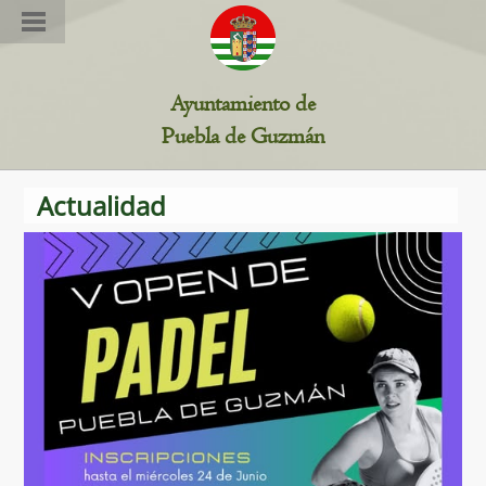
Estamos en: Ciudadanía >>
Inicio
>> Información /
Ayuntamiento de
Transparencia
Puebla de Guzmán
Actualidad