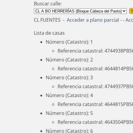
Santa Bárbara
C. D. Her
Juan 
Buscar calle:
Piscina M
Centro Joven
Camino del Risco
LA CA
Pista Hípica
CL FUENTES
-
Acceder a plano parcial
- -
Acc
Carné Joven
Camino a la Peña
Andecab
Aula de 
Campos de Trabajo
Ruta Los Arroíllos
Lista de casas
Taller de
Programa Ciudades
Puebla-Las Herrería
Número (Catastro): 1
Taller de
Corresponsales Juveniles
Del Molino a la Fuen
Bajada de la Virgen
Referencia catastral: 4744938PB5
Taller de
Asociación Juvenil
Camino de la Pared
Danza de las Espadas
Número (Catastro): 2
Gastronomía
Área de 
Referencia catastral: 4644814PB
Bordados
Web Formativas
Salón de 
Matanza
Becas
Número (Catastro): 3
Referencia catastral: 4744937PB5
Número (Catastro): 4
Referencia catastral: 4644815PB
Número (Catastro): 5
Referencia catastral: 4643504PB
Número (Catastro): 6