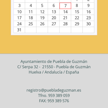
3
4
5
6
8
9
7
10
11
12
13
14
15
16
17
18
19
20
21
22
23
24
25
26
27
28
29
30
31
Ayuntamiento de Puebla de Guzmán
C/ Serpa 32 - 21550 - Puebla de Guzmán
Huelva / Andalucía / España
registro@puebladeguzman.es
Tfno. 959 389 059
FAX: 959 389 576